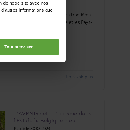
on de notre site avec nos
Publié le 15.04.2023
 d'autres informations que
DOSSIER - Nichée entre les frontières
de l’Allemagne, la Belgique et les Pays-
Bas, la région...
Tout autoriser
En savoir plus
L'AVENIR.net - Tourisme dans
l'Est de la Belgique: des...
Publié le 30.03.2023