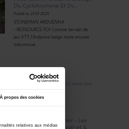
Du Cyclotourisme Et Du...
Publié le 23.07.2023
STONEMAN ARDUENNA
- RESSOURCE-TOI Comme terrain de
jeu VTT, l’Ardenne belge reste encore
méconnue...
En savoir plus
À propos des cookies
Le Moustique - Dossier - Les
nnalités relatives aux médias
meilleures choses à voir et à...