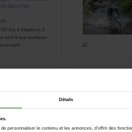
re dans les
2023
109 km, 6 étapes et 3
ne sont là que quelques
oncernant...
En savoir plus
Détails
ies.
 les Cantons de
e personnaliser le contenu et les annonces, d'offrir des fonctio