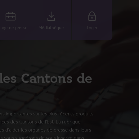
age de presse
Médiathèque
Login
les Cantons de
ns importantes sur les plus récents produits
ances des Cantons de l’Est. La rubrique
es d’aider les organes de presse dans leurs
us vous suggérons de vous inscrire dans