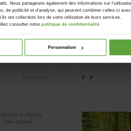
rafic. Nous partageons également des informations sur l'utilisati
023
, de publicité et d'analyse, qui peuvent combiner celles-ci avec
SME - A vélo dans les
ils ont collectées lors de votre utilisation de leurs services.
t. Pas besoin d’avoir des
illez consulter notre
politique de confidentialité
pour...
Personnaliser
En savoir plus
ythmes scolaires
a Côte attend