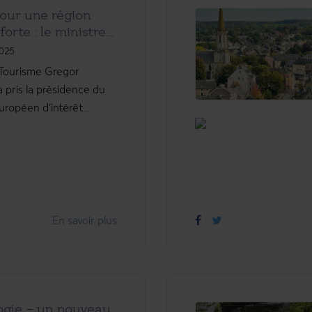
our une région
orte : le ministre...
2025
 Tourisme Gregor
 pris la présidence du
opéen d’intérêt...
En savoir plus
ogie – un nouveau