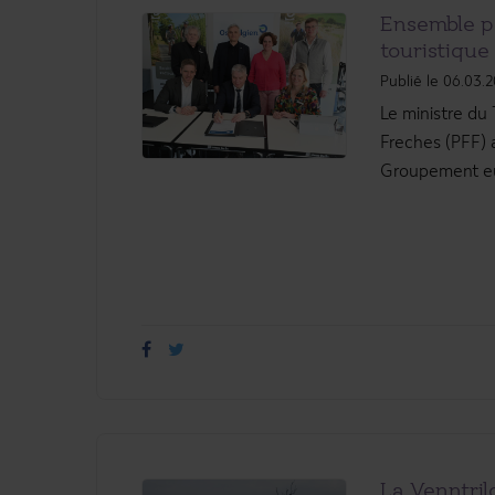
Ensemble p
touristique f
Publié le 06.03.
Le ministre du
Freches (PFF) a
Groupement eur
La Venntril