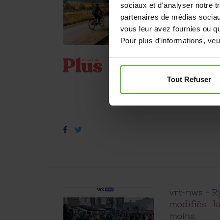
sociaux et d'analyser notre t
Publié le 18.05.2
partenaires de médias sociaux
DOSSIER TOURI
vous leur avez fournies ou qu'
Cantons de l’Es
Pour plus d’informations, veu
mollets d’acier 
Tout Refuser
vrt-nws - R
modifiés : l
moins...