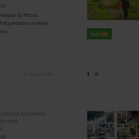
023
istique du littoral
 fréquentation moindre
ux...
En savoir plus
cances scolaires
de mai
...
2023