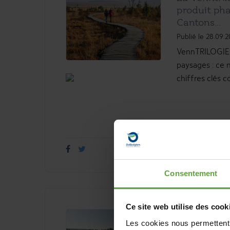
produit pha
Cantons...
Publié le 28.09.
VennTRILOGIE 
paysages : ce 
chiffres clés c
Consentement
Ce site web utilise des cook
A vélo dans
Les cookies nous permettent d
l’Est