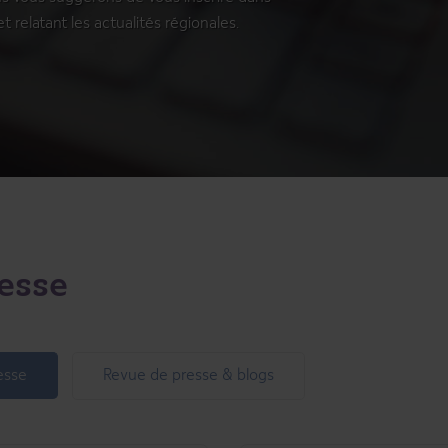
relatant les actualités régionales.
resse
esse
Revue de presse & blogs