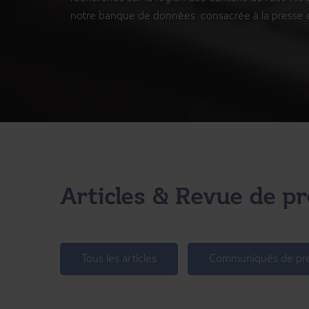
notre banque de données consacrée à la presse et 
Articles & Revue de p
Tous les articles
Communiqués de pr