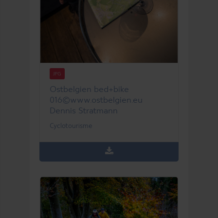
JPG
Ostbelgien bed+bike
016©www.ostbelgien.eu
Dennis Stratmann
Cyclotourisme