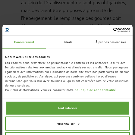
au sein de l'établissement ne sont pas obligatoires,
mais devraient être proposés à proximité de
l'hébergement. Le remplissage des gourdes doit
être proposé gratuitement aux vététistes (eau).
Offrent un abri sécurisé contre le vol pour les vélos
Consentement
Détails
À propos des cookies
et la possibilité de les nettoyer. Un kit de dépannage
pour vélos est également mis à disposition.
Ce site web utilise des cookies.
Les cookies nous permettent de personnaliser le contenu et les annonces, d'offrir des
Peuvent être réservés en ligne.
fonctionnalités relatives aux médias sociaux et d'analyser notre trafic. Nous partageons
également des informations sur l'utilisation de notre site avec nos partenaires de médias
sociaux, de publicité et d'analyse, qui peuvent combiner celles-ci avec d'autres
informations que vous leur avez fournies ou qu'ils ont collectées lors de votre utilisation
Outre ces conditions de base, l'établissement doit être situé
de leurs services.
Pour plus d’informations, veuillez consulter notre
politique de confidentialité
à 5 kilomètres maximum du parcours du Stoneman.
Dans le cadre du partenariat, une contribution marketing
annuelle de 220 euros (pour l'année 2023) est demandée.
Tout autoriser
Celle-ci couvre une partie des actions de marketing en
Belgique et à l'étranger.
Personnaliser
La participation est réservée aux membres de l'Agence du