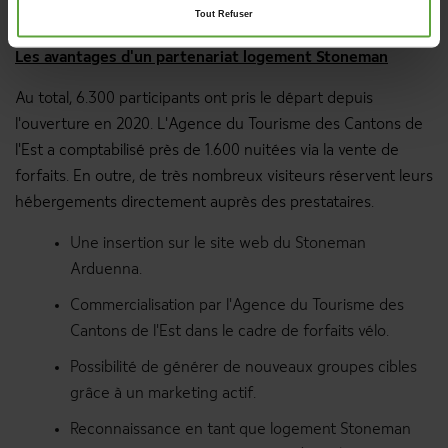
Tout Refuser
Tourisme des Cantons de l'Est.
Les avantages d'un partenariat logement Stoneman
Au total, 6.300 participants ont pris le départ depuis
l'ouverture en 2020. L'Agence du Tourisme des Cantons de
l'Est a comptabilisé près de 1.600 nuitées via la vente de
forfaits. En outre, de très nombreux visiteurs réservent leurs
hébergements directement auprès des prestataires.
Une insertion sur le site web du Stoneman
Arduenna.
Commercialisation par l'Agence du Tourisme des
Cantons de l'Est dans le cadre de forfaits vélo.
Possibilité de générer de nouveaux groupes cibles
grâce à un marketing actif.
Reconnaissance en tant que logement Stoneman