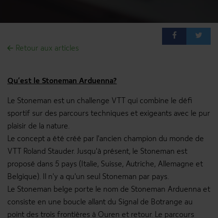
Accueil
Formations
Retour aux articles
Actualités
Médiathèque
Qu’est le Stoneman Arduenna?
Login
Le Stoneman est un challenge VTT qui combine le défi
www.ostbelgien.eu
sportif sur des parcours techniques et exigeants avec le pur
plaisir de la nature.
Le concept a été créé par l'ancien champion du monde de
VTT Roland Stauder. Jusqu'à présent, le Stoneman est
proposé dans 5 pays (Italie, Suisse, Autriche, Allemagne et
Belgique). Il n'y a qu'un seul Stoneman par pays.
Le Stoneman belge porte le nom de Stoneman Arduenna et
consiste en une boucle allant du Signal de Botrange au
point des trois frontières à Ouren et retour. Le parcours