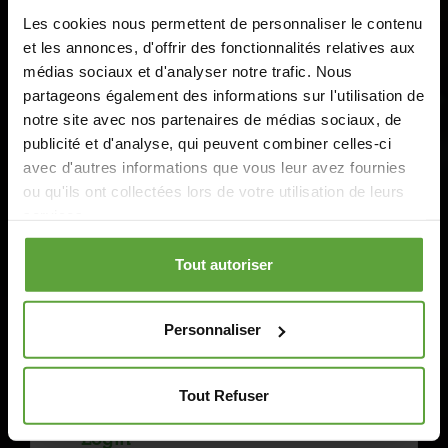
Les cookies nous permettent de personnaliser le contenu
Inscription à l'espace
et les annonces, d'offrir des fonctionnalités relatives aux
membres de l'ATCE
médias sociaux et d'analyser notre trafic. Nous
partageons également des informations sur l'utilisation de
Pour accéder aux rubriques "Formations" et
notre site avec nos partenaires de médias sociaux, de
"Médiathèque", veuillez vous inscrire lors de votre
publicité et d'analyse, qui peuvent combiner celles-ci
première visite via le bouton "Créer votre
avec d'autres informations que vous leur avez fournies
compte". Les utilisateurs déjà enregistrés peuvent
ou qu'ils ont collectées lors de votre utilisation de leurs
services.
de se connecter directement via "Login".
Pour plus d’informations, veuillez consulter notre
Créez votre compte
politique de confidentialité
Tout autoriser
Personnaliser
Tout Refuser
Login