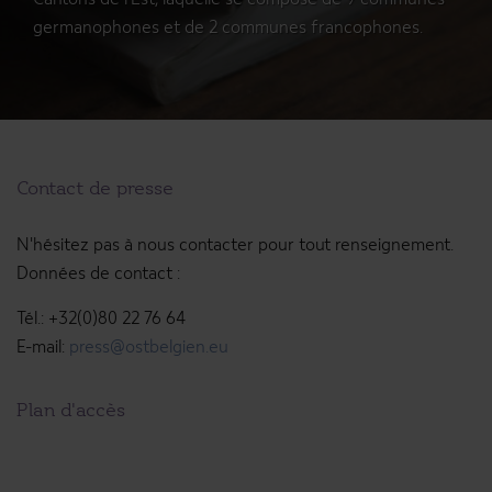
Cantons de l’Est, laquelle se compose de 9 communes
Home
germanophones et de 2 communes francophones.
Accueil médias
Membres
Accueil
Articles
Accueil
www.ostbelgien.eu
Contact de presse
Voyage de presse
Formations
Médiathèque
Actualités
N'hésitez pas à nous contacter pour tout renseignement.
Données de contact :
Login
Médiathèque
Tél.: +32(0)80 22 76 64
Login
E-mail:
press@ostbelgien.eu
Plan d'accès