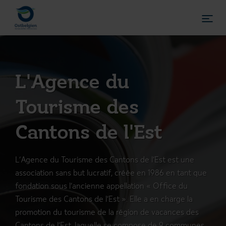
L'Agence du
Tourisme
des
Cantons de l'Est
L’Agence du Tourisme des Cantons de l’Est est une
association sans but lucratif, créée en 1986 en tant que
fondation sous l’ancienne appellation « Office du
Tourisme des Cantons de l’Est ». Elle a en charge la
DE
FR
NL
promotion du tourisme de la région de vacances des