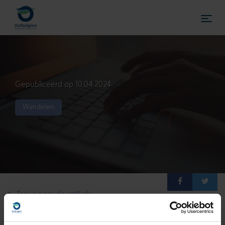
Gepubliceerd op 10.04.2024
Wandelen
DE
FR
NL
Accueil
Persartikel
Persreizen
Terug naar de artikels
Mediatheek
Login