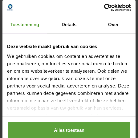
vakantiewoningen meer belang hechten aan hun eigen
arrangementen en aanbiedingen. Maar één ding staat
buiten kijf: de ongerepte natuur, de veelzijdige wandel- en
Toestemming
Details
Over
fietspaden en de charme van de streek blijven hét
overtuigende argument om voor de Oostkantons te kiezen.
Deze website maakt gebruik van cookies
Buiten beleven staat centraal
We gebruiken cookies om content en advertenties te
Uit de bevraging bij toeristische spelers blijkt dat wandelen
personaliseren, om functies voor social media te bieden
met stip dé favoriete bezigheid van hun gasten is. Ook
en om ons websiteverkeer te analyseren. Ook delen we
fietsen staat hoog op de lijst en volgt meteen na de
informatie over uw gebruik van onze site met onze
wandelroutes als tweede populairste activiteit. Bij hotel- en
partners voor social media, adverteren en analyse. Deze
B&B-gasten prijkt mountainbiken zelfs op de derde plaats,
partners kunnen deze gegevens combineren met andere
terwijl bezoekers van vakantiehuizen en campings zich
informatie die u aan ze heeft verstrekt of die ze hebben
vooral laten verleiden door culturele uitstapjes – van musea
verzameld op basis van uw gebruik van hun services.
tot de vele bezienswaardigheden in de streek. Andere
Lees voor meer informatie ons
privacybeleid
absolute troeven zijn de rijke gastronomie, de unieke natuur
Alles toestaan
van de Hoge Venen en natuurlijk de Formule 1 in Spa-