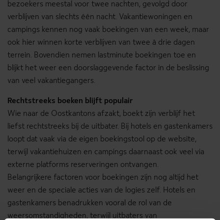
bezoekers meestal voor twee nachten, gevolgd door
verblijven van slechts één nacht. Vakantiewoningen en
campings kennen nog vaak boekingen van een week, maar
ook hier winnen korte verblijven van twee à drie dagen
terrein. Bovendien nemen lastminute boekingen toe en
blijkt het weer een doorslaggevende factor in de beslissing
van veel vakantiegangers.
Rechtstreeks boeken blijft populair
Wie naar de Oostkantons afzakt, boekt zijn verblijf het
liefst rechtstreeks bij de uitbater. Bij hotels en gastenkamers
loopt dat vaak via de eigen boekingstool op de website,
terwijl vakantiehuizen en campings daarnaast ook veel via
externe platforms reserveringen ontvangen.
Belangrijkere factoren voor boekingen zijn nog altijd het
weer en de speciale acties van de logies zelf. Hotels en
gastenkamers benadrukken vooral de rol van de
weersomstandigheden, terwijl uitbaters van