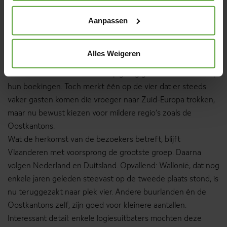
Francorchamps, die elk jaar opnieuw voor volgeboekte
logies zorgt.
Aanpassen
Nieuwe doelgroepen in zicht?
Op de vraag of de wereldwijde klimaatveranderingen al
Alles Weigeren
voelbaar zijn in het gastenprofiel, antwoordt zo’n drie kwart
van de uitbaters dat dit voorlopig nog geen effect heeft op
hun boekingen. Toch merkt één op de vier dat er steeds
vaker gasten komen die vroeger naar Zuid-Europa trokken,
maar nu bewust kiezen voor mildere regio’s zoals de
Oostkantons.
Wat de herkomst van de bezoekers betreft, blijft
Vlaanderen met voorsprong de grootste groep. Daarna
volgen Nederland en Duitsland. Opvallend: Wallonië, dat nog
enkele jaren geleden steevast op de tweede plaats stond, is
nu teruggezakt naar plek vier. Andere buurlanden én de
Oostkantons zelf, zijn goed voor kleinere aantallen.
Interessant detail: enkele logiesuitbaters mochten deze