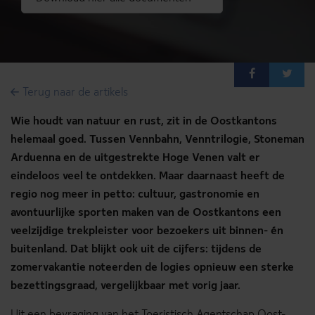
DE
FR
NL
Accueil
Terug naar de artikels
Persartikel
Wie houdt van natuur en rust, zit in de Oostkantons
helemaal goed. Tussen Vennbahn, Venntrilogie, Stoneman
Persreizen
Arduenna en de uitgestrekte Hoge Venen valt er
Mediatheek
eindeloos veel te ontdekken. Maar daarnaast heeft de
Login
regio nog meer in petto: cultuur, gastronomie en
avontuurlijke sporten maken van de Oostkantons een
www.ostbelgien.eu
veelzijdige trekpleister voor bezoekers uit binnen- én
buitenland. Dat blijkt ook uit de cijfers: tijdens de
zomervakantie noteerden de logies opnieuw een sterke
bezettingsgraad, vergelijkbaar met vorig jaar.