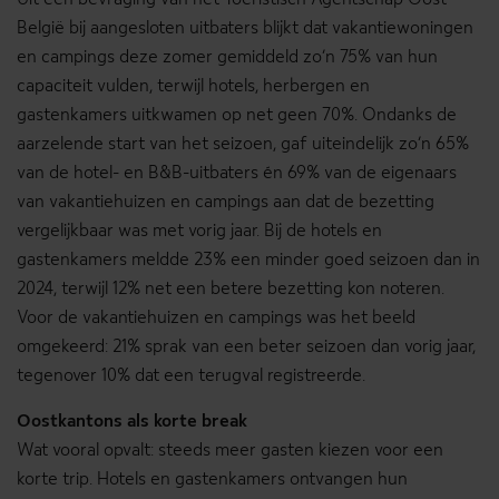
Uit een bevraging van het Toeristisch Agentschap Oost-
België bij aangesloten uitbaters blijkt dat vakantiewoningen
en campings deze zomer gemiddeld zo’n 75% van hun
capaciteit vulden, terwijl hotels, herbergen en
gastenkamers uitkwamen op net geen 70%. Ondanks de
aarzelende start van het seizoen, gaf uiteindelijk zo’n 65%
van de hotel- en B&B-uitbaters én 69% van de eigenaars
van vakantiehuizen en campings aan dat de bezetting
vergelijkbaar was met vorig jaar. Bij de hotels en
gastenkamers meldde 23% een minder goed seizoen dan in
2024, terwijl 12% net een betere bezetting kon noteren.
Voor de vakantiehuizen en campings was het beeld
omgekeerd: 21% sprak van een beter seizoen dan vorig jaar,
tegenover 10% dat een terugval registreerde.
Oostkantons als korte break
Wat vooral opvalt: steeds meer gasten kiezen voor een
korte trip. Hotels en gastenkamers ontvangen hun