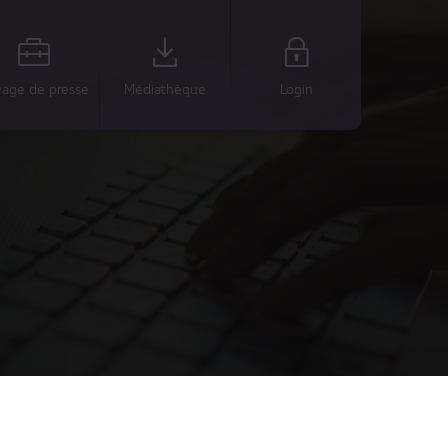
age de presse
Médiathèque
Login