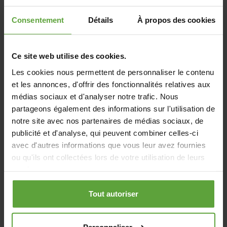
Mme Isabelle Weykmans, Ministre du Tourisme de la
Communauté germanophone de Belgique, ont souligné une
Consentement
Détails
À propos des cookies
fois de plus le l’importance du RAVeL Vennbahn pour le
cyclotourisme transfrontalier. Dans leur déclaration
Ce site web utilise des cookies.
d'intention signée conjointement, elles se sont engagées à
poursuivre encore à l’avenir leur soutien pour le maintien de
Les cookies nous permettent de personnaliser le contenu
la qualité de la Vennbahn et la poursuite de son
et les annonces, d'offrir des fonctionnalités relatives aux
médias sociaux et d'analyser notre trafic. Nous
développement.
partageons également des informations sur l'utilisation de
« De nombreux défis liés à la transformation écologique et
notre site avec nos partenaires de médias sociaux, de
numérique s’annoncent désormais. C’est pourquoi il est
publicité et d'analyse, qui peuvent combiner celles-ci
essentiel de s’engager ensemble. Grâce à une coopération
avec d'autres informations que vous leur avez fournies
ou qu'ils ont collectées lors de votre utilisation de leurs
étroite et amicale par-delà les frontières nationales, la
services.
Vennbahn continuera à avoir un impact positif sur la vie, la
Pour plus d’informations, veuillez consulter notre
prospérité et l'image de notre région frontalière
politique de confidentialité
Tout autoriser
européenne », concluent-elles.
La fête de la Vennbahn a été organisée dans le cadre d’un
Personnaliser