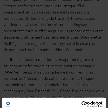
participants ont eu l'occasion de rencontrer les nombreux
acteurs actifs envers ce produit touristique. Plus
précisément, en plus des représentants des régions
touristiques situées le long du tracé, s’y trouvaient des
vendeurs de vélos et des fournisseurs de Segway,
présentant ainsi leur offre au public. Ils proposaient en outre
d’essayer gratuitement des vélos électriques. Une navette
était également organisée entre Leykaul et le championnat
de pumptrack de Rhénanie-du-Nord-Westphalie.
Le site de Leykaul, particulièrement approprié grâce à sa
situation transfrontalière et comme point de passage du
RAVel Vennbahn, offrait un cadre idéal pour réunir les
partenaires à l'occasion de cet anniversaire et trinquer
ensemble à l’essor de la Vennbahn. Pendant la séance
académique, Mme Elisabeth Paul, Conseillère déléguée de la
région urbaine d'Aix-la-Chapelle, Mme Anne Haag,
Représentante du Ministre luxembourgeois du Tourisme et