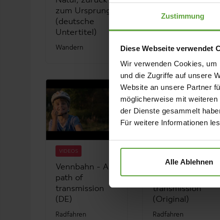
Natur, zurück
sources (Sous
zum Ursprung
titres français)
Zustimmung
(deutsche
Wandern
Untertitel)
Diese Webseite verwendet 
Wandern
Wir verwenden Cookies, um I
und die Zugriffe auf unsere 
Website an unsere Partner fü
möglicherweise mit weiteren
der Dienste gesammelt habe
Für weitere Informationen le
VIDEOS
VIDEOS
Alle Ablehnen
Vennbahn - A
Vennbahn - A
path of
path of
transmission
transmission
(DE)
(Original)
Radfahren
Radfahren