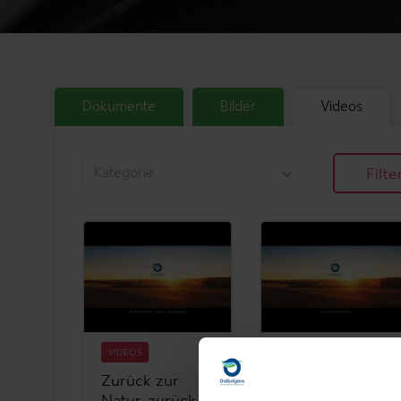
Dokumente
Bilder
Videos
Filte
VIDEOS
VIDEOS
Zurück zur
Retour aux