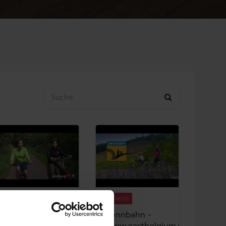
VIDEOS
VIDEOS
GO Cycling -
Vennbahn -