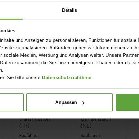
Ostbelgien
Details
Radfahren
Cookies
nhalte und Anzeigen zu personalisieren, Funktionen für soziale
Website zu analysieren. Außerdem geben wir Informationen zu I
r soziale Medien, Werbung und Analysen weiter. Unsere Partner
 Daten zusammen, die Sie ihnen bereitgestellt haben oder die s
n.
sen Sie bitte unsere
Datenschutzrichtlinie
VIDEOS
VIDEOS
Anpassen
Vennbahn - A
Vennbahn - A
path of
path of
transmission
transmission
(FR)
(NL)
Radfahren
Radfahren