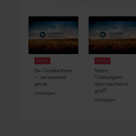
VIDEOS
VIDEOS
De Oostkantons
Video
-- verrassend
"Ostbelgien
groot
überraschend
groß"
Ostbelgien
Ostbelgien