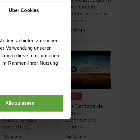
Vennbahn plus
www.eastbelgium.com
(in NL)
- der längste
Über Cookies
Bahntrassenradweg
Vennbahn
Europas
Radfahren
 Medien anbieten zu können
hrer Verwendung unserer
 führen diese Informationen
ie im Rahmen Ihrer Nutzung
VIDEOS
VIDEOS
Alle zulassen
Terugkeer naar
Les Cantons de
de bron
l'Est --
(Nederlandse
Etonnement
ondertitel)
grands
Wandern
Radfahren