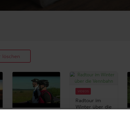
r löschen
VIDEOS
Radtour im
Winter über die
Vennbahn
VIDEOS
Radfahren
MTB in