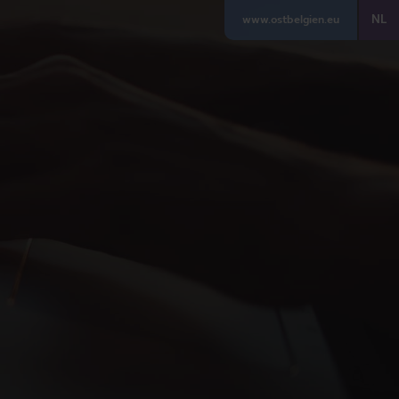
NL
www.ostbelgien.eu