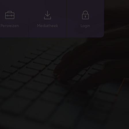
Persreizen
Mediatheek
Login