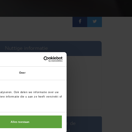
Nuttige informatie
Auteur
Over
Le Moustique
nalyseren. Ook delen we informatie over uw
e informatie die u aan ze heeft verstrekt of
Alles toestaan
Stel een artikel over de
Oostkantons voor!