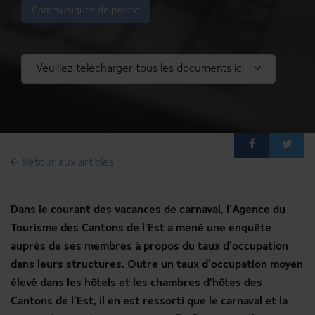
Communiqués de presse
Veuillez télécharger tous les documents ici
DE
FR
NL
Accueil
Retour aux articles
Articles
Voyage de presse
Dans le courant des vacances de carnaval, l'Agence du
Médiathèque
Tourisme des Cantons de l'Est a mené une enquête
Login
auprès de ses membres à propos du taux d'occupation
dans leurs structures. Outre un taux d'occupation moyen
www.ostbelgien.eu
élevé dans les hôtels et les chambres d'hôtes des
Cantons de l'Est, il en est ressorti que le carnaval et la