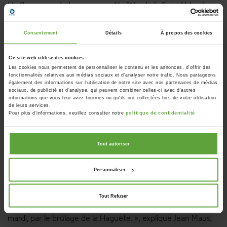
L’influence moindre que prend la fête de la Saint-Valentin
sur les réservations en 2024 est peu surprenante, vu que le
14 février tombait sur le mercredi des Cendres et donc juste
Consentement
Détails
À propos des cookies
le lendemain des festivités de carnaval. Ce constat est
identique à l’année 2018, où la Saint-Valentin tombait sur le
Ce site web utilise des cookies.
Les cookies nous permettent de personnaliser le contenu et les annonces, d'offrir des
même jour et n’engendrait pas particulièrement de nuitées.
fonctionnalités relatives aux médias sociaux et d'analyser notre trafic. Nous partageons
également des informations sur l'utilisation de notre site avec nos partenaires de médias
sociaux, de publicité et d'analyse, qui peuvent combiner celles-ci avec d'autres
Le Carnaval attire des touristes d’un jour
informations que vous leur avez fournies ou qu'ils ont collectées lors de votre utilisation
de leurs services.
Malgré que le carnaval ait peu d’influence sur les nuitées
Pour plus d’informations, veuillez consulter notre
politique de confidentialité
touristiques dans les Cantons de l’Est, les festivités attirent
de nombreux touristes d’un jour. Ainsi, le Cwarmê de
Tout autoriser
Malmedy est très fréquenté. « L'édition 2024 du carnaval de
Malmedy s'est très bien déroulée, dans une ambiance très
Personnaliser
conviviale. 20.000 visiteurs sont venus pour admirer le
cortège du dimanche, composé de 5.000 masqués, 15
Tout Refuser
sociétés musicales et 26 chars. Il s'est clôturé en beauté, le
mardi, par le brûlage de la Haguète. », explique Jean Maus,