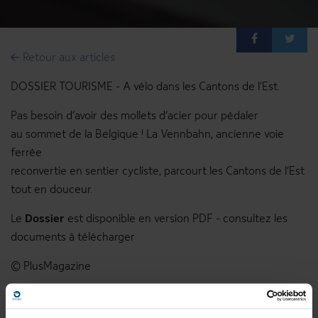
Médiathèque
Login
Retour aux articles
www.ostbelgien.eu
DOSSIER TOURISME - A vélo dans les Cantons de l’Est.
Pas besoin d’avoir des mollets d’acier pour pédaler
au sommet de la Belgique ! La Vennbahn, ancienne voie
ferrée
reconvertie en sentier cycliste, parcourt les Cantons de l’Est
tout en douceur.
Le
Dossier
est disponible en version PDF - consultez les
documents à télécharger
© PlusMagazine