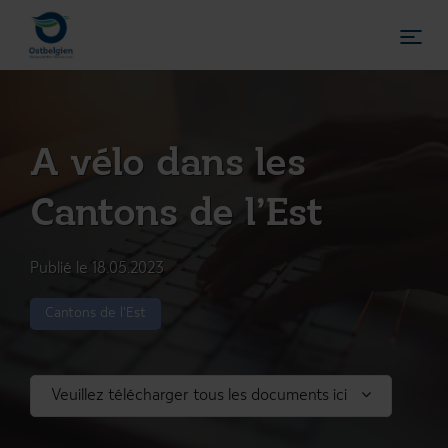
A vélo dans les
Cantons de l’Est
Publié le 18.05.2023
DE
FR
NL
Cantons de l'Est
Accueil
Veuillez télécharger tous les documents ici
Articles
Voyage de presse