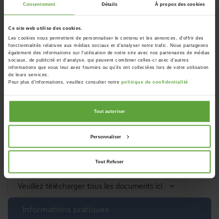
Consentement
Détails
À propos des cookies
Ce site web utilise des cookies.
Les cookies nous permettent de personnaliser le contenu et les annonces, d'offrir des
fonctionnalités relatives aux médias sociaux et d'analyser notre trafic. Nous partageons
également des informations sur l'utilisation de notre site avec nos partenaires de médias
sociaux, de publicité et d'analyse, qui peuvent combiner celles-ci avec d'autres
informations que vous leur avez fournies ou qu'ils ont collectées lors de votre utilisation
de leurs services.
Pour plus d’informations, veuillez consulter notre
politique de confidentialité
Tout autoriser
Personnaliser
Plus Magazine - Par Nicolas Evrard - Publié: Juin 2023
photo : ©Vennbahn.eu
Tout Refuser
Veuillez télécharger tous les documents ici
Informations pratiques