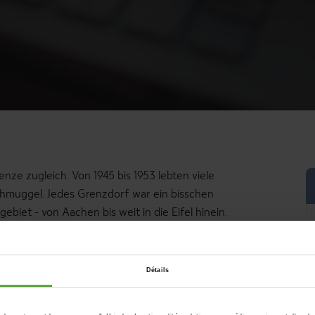
nze zugleich. Von 1945 bis 1953 lebten viele
chmuggel. Jedes Grenzdorf war ein bisschen
biet - von Aachen bis weit in die Eifel hinein.
lbacher, André Schäfer
Détails