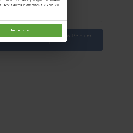
yser notre trafic. Nous partageons également
-ci avec d'autres informations que vous leur
Tout autoriser
Proposer un article sur EastBelgium
!