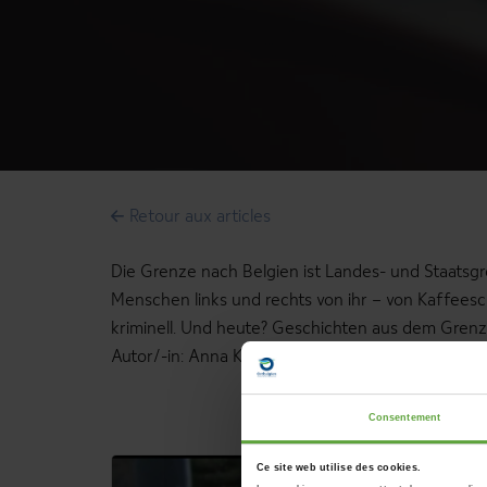
Retour aux articles
Die Grenze nach Belgien ist Landes- und Staatsgre
Menschen links und rechts von ihr – von Kaffees
kriminell. Und heute? Geschichten aus dem Grenzge
Autor/-in: Anna Kleiser, Markus Auge, Viktor Apfe
Consentement
Ce site web utilise des cookies.