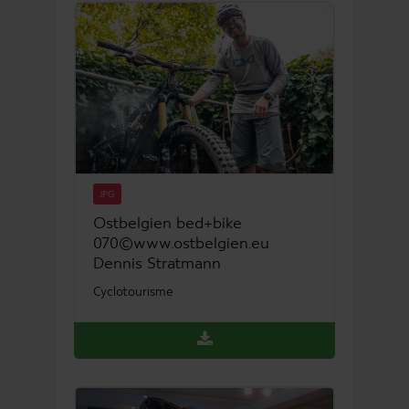
JPG
Ostbelgien bed+bike
070©www.ostbelgien.eu
Dennis Stratmann
Cyclotourisme