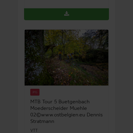
JPG
MTB Tour 5 Buetgenbach
Moederscheider Muehle
02©www.ostbelgien.eu Dennis
Stratmann
VTT