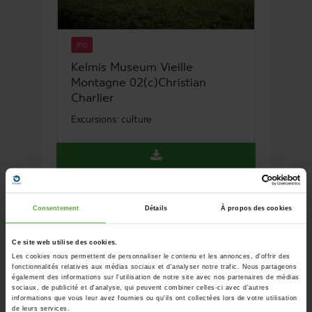
JPG
Kelmis Museum Vieille
Montagne 02(c)Christian
Charlier
Excursions: culture
Consentement
Détails
À propos des cookies
Ce site web utilise des cookies.
Les cookies nous permettent de personnaliser le contenu et les annonces, d'offrir des
fonctionnalités relatives aux médias sociaux et d'analyser notre trafic. Nous partageons
également des informations sur l'utilisation de notre site avec nos partenaires de médias
sociaux, de publicité et d'analyse, qui peuvent combiner celles-ci avec d'autres
informations que vous leur avez fournies ou qu'ils ont collectées lors de votre utilisation
de leurs services.