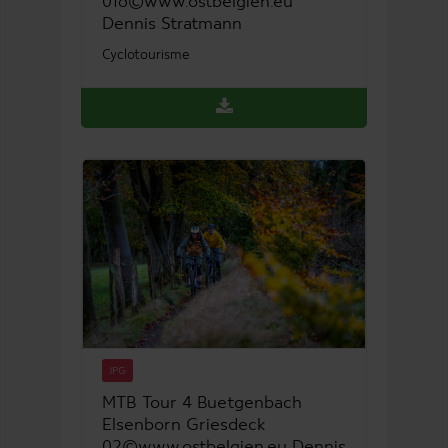
016©www.ostbelgien.eu
Dennis Stratmann
Cyclotourisme
JPG
MTB Tour 4 Buetgenbach
Elsenborn Griesdeck
02©www.ostbelgien.eu Dennis