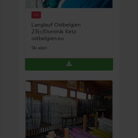
JPG
Langlauf Ostbelgien
23(c)Dominik Ketz
ostbelgien.eu
Ski alpin
DE
FR
Accueil
Formations
Actualités
Médiathèque
Login
www.ostbelgien.eu