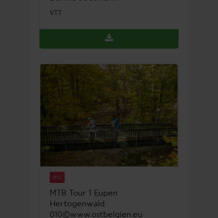
VTT
JPG
MTB Tour 1 Eupen
Hertogenwald
010©www.ostbelgien.eu