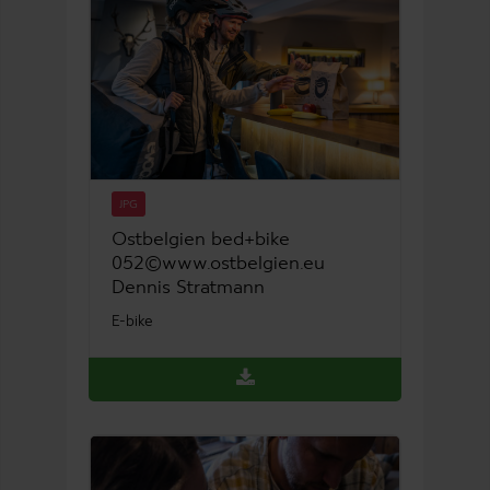
JPG
Ostbelgien bed+bike
052©www.ostbelgien.eu
Dennis Stratmann
E-bike